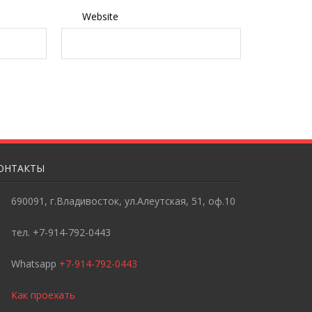
Website
ОНТАКТЫ
690091, г.Владивосток, ул.Алеутская, 51, оф.10
тел. +7-914-792-0443
Whatsapp
+7-914-792-0443
Как проехать