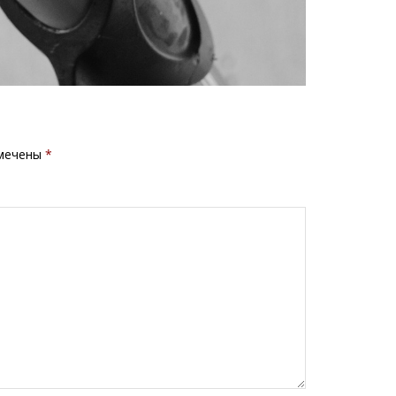
омечены
*