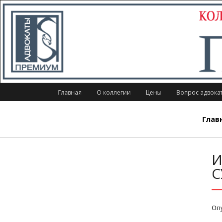
Главная
О коллегии
Цены
Вопрос адвока
Глав
И
С
Оп