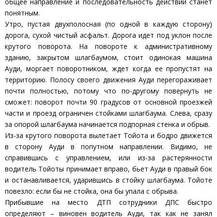
общее направление и последовательность действий станет
понятным.
Утро, пустая двухполосная (по одной в каждую сторону)
дорога, сухой чистый асфальт. Дорога идет под уклон после
крутого поворота. На повороте к административному
зданию, закрытом шлагбаумом, стоит одинокая машина
Ауди, моргает поворотником, ждет когда ее пропустят на
территорию. Полосу своего движения Ауди перегораживает
почти полностью, потому что по-другому повернуть не
сможет: поворот почти 90 градусов от основной проезжей
части и проезд ограничен стойками шлагбаума. Слева, сразу
за опорой шлагбаума начинается подпорная стенка и обрыв.
Из-за крутого поворота вылетает Тойота и бодро движется
в сторону Ауди в попутном направлении. Видимо, не
справившись с управлением, или из-за растерянности
водитель Тойоты принимает вправо, бьет Ауди в правый бок
и останавливается, ударившись в стойку шлагбаума. Тойоте
повезло: если бы не стойка, она бы упала с обрыва.
Прибывшие на место ДТП сотрудники ДПС быстро
определяют – виновен водитель Ауди, так как не занял